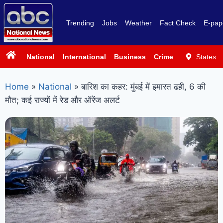
Trending
Jobs
Weather
Fact Check
E-pap
National
International
Business
Crime
Politics
States
Sp
Home
»
National
»
बारिश का कहर: मुंबई में इमारत ढही, 6 की
मौत; कई राज्यों में रेड और ऑरेंज अलर्ट