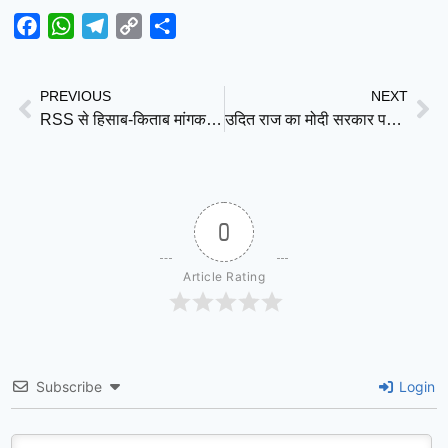
Facebook
WhatsApp
Telegram
Copy
Share
Link
PREVIOUS
NEXT
RSS से हिसाब-किताब मांगकर प्रियांक खड़गे ने छेड़ी नई बहस, मोहन भागवत को भेजा सवालों से भरा पत्र
उदित राज का मोदी सरकार पर हमला, बोले- ईरान-अमेरिका समझौते में पाकिस्तान की भूमिका ने भारत को किया शर्मिंदा
0
Article Rating
Subscribe
Login