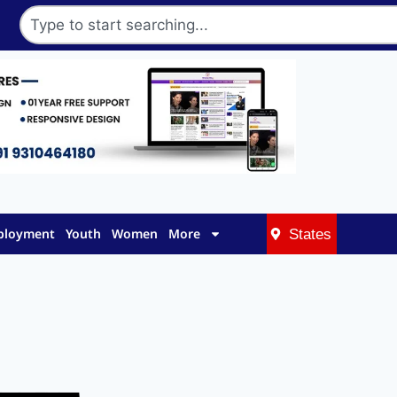
mployment
Youth
Women
More
States