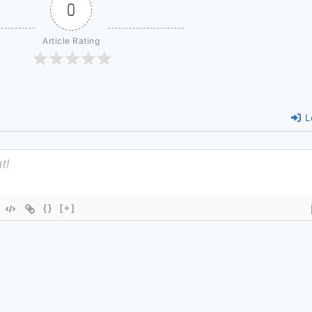
0
Article Rating
L
{}
[+]