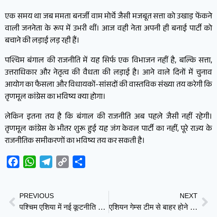
एक समय था जब ममता बनर्जी वाम मोर्चे जैसी मजबूत सत्ता को उखाड़ फेंकने
वाली जननेता के रूप में उभरी थीं। आज वही नेता अपनी ही बनाई पार्टी को
बचाने की लड़ाई लड़ रही हैं।
पश्चिम बंगाल की राजनीति में यह सिर्फ एक विभाजन नहीं है, बल्कि सत्ता,
उत्तराधिकार और नेतृत्व की वैधता की लड़ाई है। आने वाले दिनों में चुनाव
आयोग का फैसला और विधायकों-सांसदों की वास्तविक संख्या तय करेगी कि
तृणमूल कांग्रेस का भविष्य क्या होगा।
लेकिन इतना तय है कि बंगाल की राजनीति अब पहले जैसी नहीं रहेगी।
तृणमूल कांग्रेस के भीतर शुरू हुई यह जंग केवल पार्टी का नहीं, पूरे राज्य के
राजनीतिक समीकरणों का भविष्य तय कर सकती है।
Facebook
WhatsApp
Telegram
Copy
Share
Link
PREVIOUS
NEXT
पश्चिम एशिया में नई कूटनीति की शुरुआत? इज़राइल-लेबनान समझौते की चर्चा, ईरान के परमाणु ठिकानों पर होगी अंतरराष्ट्रीय निगरानी
एशियन गेम्स टीम से बाहर होने पर भड़कीं मनिका बत्रा, कानूनी लड़ाई की दी चेतावनी