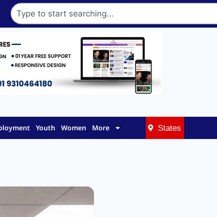
mployment
Youth
Women
More
States