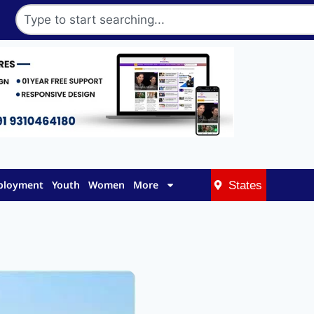
mployment
Youth
Women
More
States