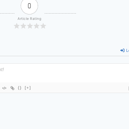
0
Article Rating
L
{}
[+]