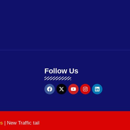
Follow Us
es
| New Traffic tail