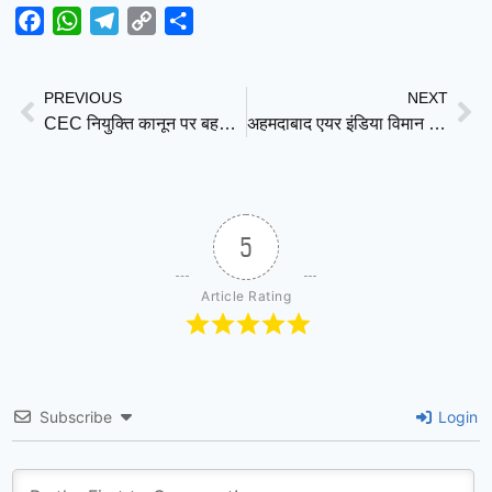
Facebook
WhatsApp
Telegram
Copy
Share
Link
PREVIOUS
NEXT
CEC नियुक्ति कानून पर बहस दबाकर बिल पास कराया गया — TMC सांसद कीर्ति आजाद का केंद्र सरकार पर हमला
अहमदाबाद एयर इंडिया विमान हादसे की जांच अंतिम चरण में, अगले महीने सार्वजनिक हो सकती है रिपोर्ट
5
Article Rating
Subscribe
Login