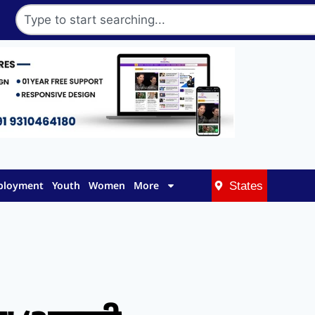
mployment
Youth
Women
More
States