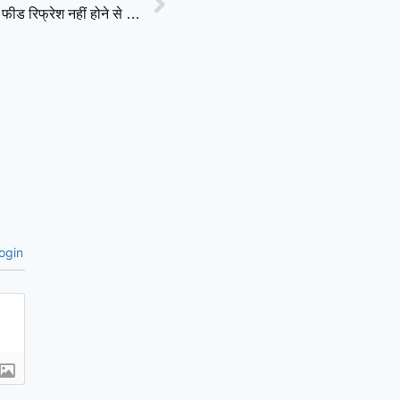
Facebook-Instagram अचानक ठप, करोड़ों यूजर्स परेशान; फीड रिफ्रेश नहीं होने से मचा हड़कंप
ogin