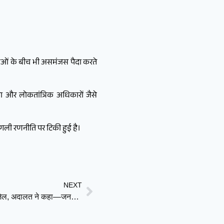
ाताओं के बीच भी असमंजस पैदा करते
ा और लोकतांत्रिक अधिकारों जैसे
गली रणनीति पर टिकी हुई है।
NEXT
‘कीचड़ कांड’ में सजा: BJP मंत्री नितेश राणे को 1 महीने की जेल, अदालत ने कहा—जनप्रतिनिधि कानून से ऊपर नहीं