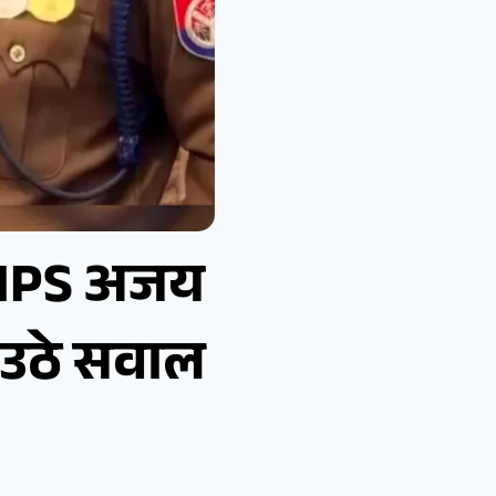
क—IPS अजय
र उठे सवाल