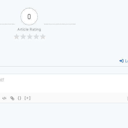
0
Article Rating
L
{}
[+]