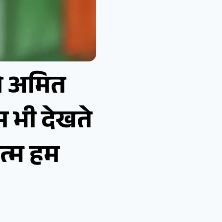
तो अमित
 भी देखते
खत्म हम