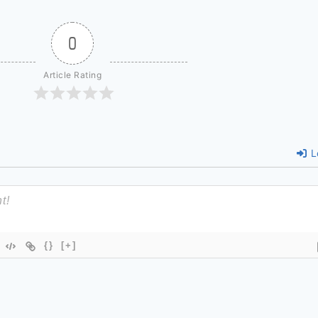
0
Article Rating
L
{}
[+]