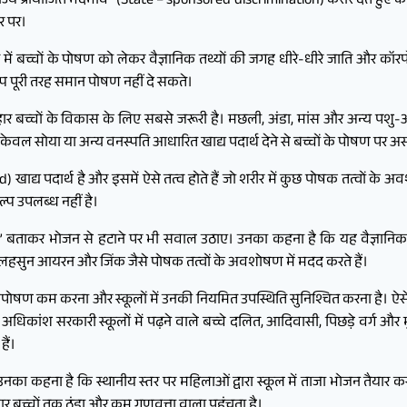
 “राज्य प्रायोजित भेदभाव” (State – sponsored discrimination) करार देते हुए 
र पर।
त में बच्चों के पोषण को लेकर वैज्ञानिक तथ्यों की जगह धीरे-धीरे जाति और कॉरपो
प पूरी तरह समान पोषण नहीं दे सकते।
 आहार बच्चों के विकास के लिए सबसे जरूरी है। मछली, अंडा, मांस और अन्य पशु-
ह केवल सोया या अन्य वनस्पति आधारित खाद्य पदार्थ देने से बच्चों के पोषण पर अ
 खाद्य पदार्थ है और इसमें ऐसे तत्व होते हैं जो शरीर में कुछ पोषक तत्वों क
ल्प उपलब्ध नहीं है।
क” बताकर भोजन से हटाने पर भी सवाल उठाए। उनका कहना है कि यह वैज्ञानिक 
र लहसुन आयरन और जिंक जैसे पोषक तत्वों के अवशोषण में मदद करते हैं।
में कुपोषण कम करना और स्कूलों में उनकी नियमित उपस्थिति सुनिश्चित करना है। 
 अधिकांश सरकारी स्कूलों में पढ़ने वाले बच्चे दलित, आदिवासी, पिछड़े वर्ग और म
ैं।
 उनका कहना है कि स्थानीय स्तर पर महिलाओं द्वारा स्कूल में ताजा भोजन तैयार 
र बच्चों तक ठंडा और कम गुणवत्ता वाला पहुंचता है।