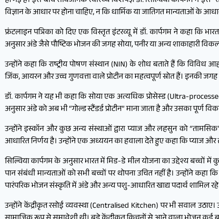
हो गई है। इस बीच सार्वजनिक स्वास्थ्य विशेषज्ञ डॉ. सिल्विया कार्पगम ने इसे
विज्ञान के आधार पर होना चाहिए, न कि धार्मिक या जातिगत मान्यताओं के आधा
फ्रंटलाइन पत्रिका को दिए एक विस्तृत इंटरव्यू में डॉ. कार्पगम ने कहा कि भार
अनुसार अंडे जैसे पौष्टिक भोजन की जगह सोया, पनीर या अन्य शाकाहारी विकल्
उन्होंने कहा कि राष्ट्रीय पोषण संस्थान (NIN) के शोध बताते हैं कि विविध
जिंक, आयरन और उच्च गुणवत्ता वाले प्रोटीन का महत्वपूर्ण स्रोत हैं। इनकी जग
डॉ. कार्पगम ने यह भी कहा कि सोया एक अत्यधिक प्रोसेस्ड (Ultra-processed)
अनुसार अंडे को अब भी “गोल्ड स्टैंडर्ड प्रोटीन” माना जाता है और उसका पूर्ण विक
उन्होंने इस्कॉन और कुछ अन्य संस्थाओं द्वारा प्याज और लहसुन को “तामसि
आधारित निर्णय है। उन्होंने एक अध्ययन का हवाला देते हुए कहा कि प्याज औ
सिल्विया कार्पगम के अनुसार भारत में मिड-डे मील योजना का उद्देश्य बच्चों 
पान संबंधी मान्यताओं को सभी बच्चों पर थोपना उचित नहीं है। उन्होंने कहा कि
पारंपरिक भोजन संस्कृति में अंडे और अन्य पशु-आधारित खाद्य पदार्थ शामिल रहे ह
उन्होंने केंद्रीकृत रसोई व्यवस्था (Centralised Kitchen) पर भी सवाल उठाए।
सामाजिक रूप से समावेशी थी। बड़े केंद्रीकृत किचनों से आने वाला भोजन कई बा