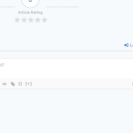
Article Rating
L
{}
[+]