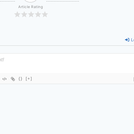
Article Rating
L
{}
[+]