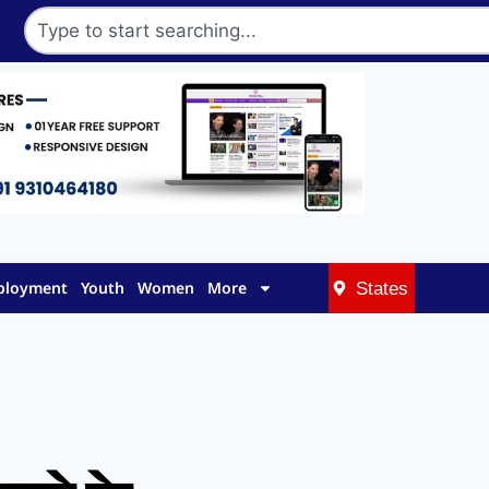
mployment
Youth
Women
More
States