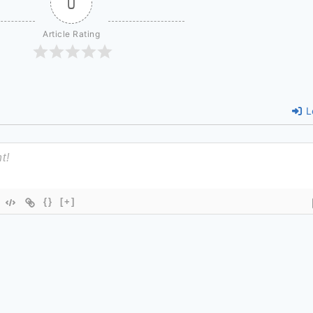
0
Article Rating
L
{}
[+]