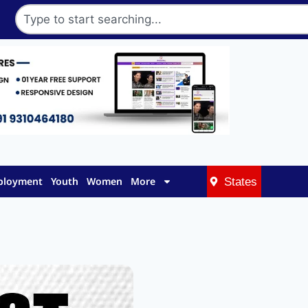
mployment
Youth
Women
More
States