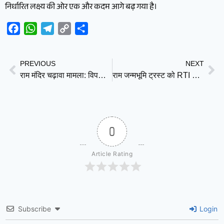
निर्धारित लक्ष्य की ओर एक और कदम आगे बढ़ गया है।
Facebook
WhatsApp
Telegram
Copy
Share
Link
PREVIOUS
NEXT
राम मंदिर चढ़ावा मामला: विपक्षी नेताओं के बयानों की भी जांच करे SIT, VHP ने लिखी चिट्ठी
राम जन्मभूमि ट्रस्ट को RTI के दायरे में लाया जाए, CPI(M) सांसद जॉन ब्रिटास ने गृह मंत्री को लिखा पत्र
0
Article Rating
Subscribe
Login