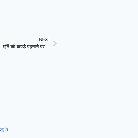
NEXT
NCERT की किताब में बदली गई मोहनजोदड़ो की ‘डांसिंग गर्ल’, मूर्ति को कपड़े पहनाने पर नया विवाद
ogin