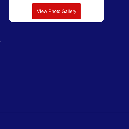
View Photo Gallery
न