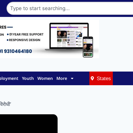
mployment
Youth
Women
More
States
िरोधी’