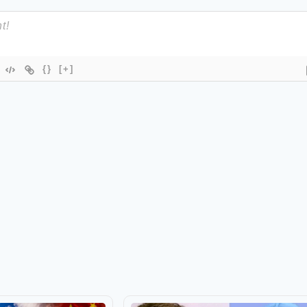
{}
[+]