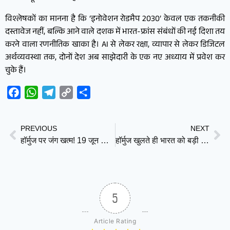
विश्लेषकों का मानना है कि ‘इनोवेशन रोडमैप 2030’ केवल एक तकनीकी
दस्तावेज नहीं, बल्कि आने वाले दशक में भारत-फ्रांस संबंधों की नई दिशा तय
करने वाला रणनीतिक खाका है। AI से लेकर रक्षा, व्यापार से लेकर डिजिटल
अर्थव्यवस्था तक, दोनों देश अब साझेदारी के एक नए अध्याय में प्रवेश कर
चुके हैं।
Facebook
WhatsApp
Telegram
Copy
Share
Link
PREVIOUS
NEXT
हॉर्मुज पर जंग खत्म! 19 जून को अमेरिका-ईरान शांति समझौते पर हस्ताक्षर, ट्रंप बोले- हमेशा के लिए थमेगी लड़ाई
हॉर्मुज खुलते ही भारत को बड़ी राहत! सस्ता हो सकता है तेल, घट सकता है महंगाई का दबाव
5
Article Rating