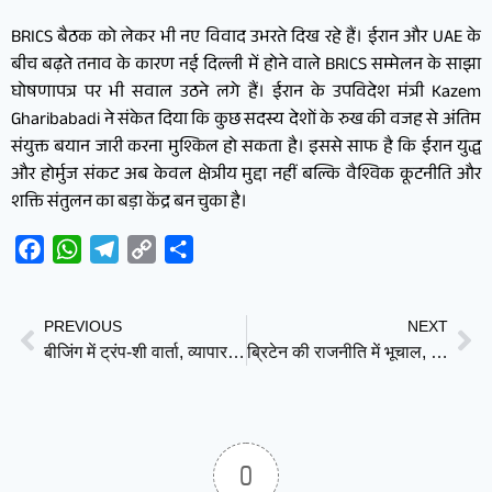
BRICS बैठक को लेकर भी नए विवाद उभरते दिख रहे हैं। ईरान और UAE के
बीच बढ़ते तनाव के कारण नई दिल्ली में होने वाले BRICS सम्मेलन के साझा
घोषणापत्र पर भी सवाल उठने लगे हैं। ईरान के उपविदेश मंत्री Kazem
Gharibabadi ने संकेत दिया कि कुछ सदस्य देशों के रुख की वजह से अंतिम
संयुक्त बयान जारी करना मुश्किल हो सकता है। इससे साफ है कि ईरान युद्ध
और होर्मुज संकट अब केवल क्षेत्रीय मुद्दा नहीं बल्कि वैश्विक कूटनीति और
शक्ति संतुलन का बड़ा केंद्र बन चुका है।
Facebook
WhatsApp
Telegram
Copy
Share
Link
PREVIOUS
NEXT
बीजिंग में ट्रंप-शी वार्ता, व्यापार से लेकर ईरान और ताइवान तक कई मुद्दों पर हुई चर्चा
ब्रिटेन की राजनीति में भूचाल, स्वास्थ्य मंत्री Wes Streeting ने दिया इस्तीफा; PM Keir Starmer की कुर्सी पर संकट गहराया
0