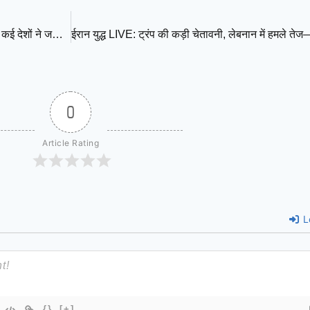
पनामा नहर पर बढ़ा तनाव: चीन पर जहाज रोकने का आरोप, अमेरिका समेत कई देशों ने जताई चिंता
0
Article Rating
L
{}
[+]