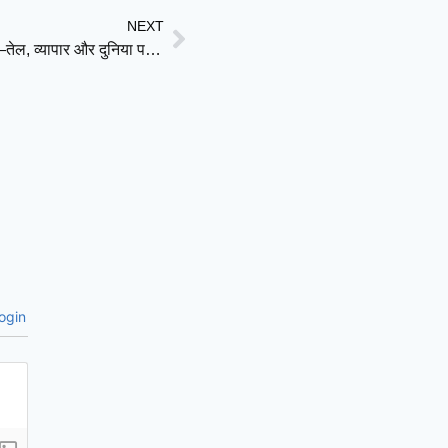
NEXT
ईरान युद्ध LIVE: ट्रंप की कड़ी चेतावनी, लेबनान में हमले तेज—तेल, व्यापार और दुनिया पर बढ़ता असर
ogin