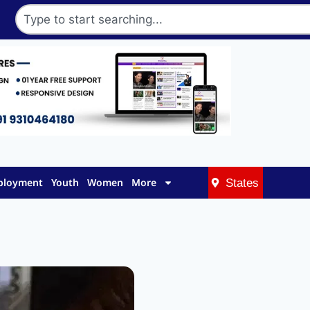
mployment
Youth
Women
More
States