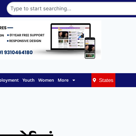
mployment
Youth
Women
More
States