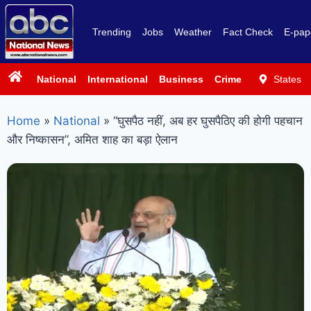
Trending
Jobs
Weather
Fact Check
E-pap
National
International
Business
Crime
Politics
States
Sp
Home
»
National
»
“घुसपैठ नहीं, अब हर घुसपैठिए की होगी पहचान
और निष्कासन”, अमित शाह का बड़ा ऐलान