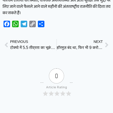
पश्चिम एशिया की स्थिति, वैश्विक अर्थव्यवस्था और ऊर्जा सुरक्षा जैसे मुद्दों पर
लिए जाने वाले फैसले आने वाले महीनों की अंतरराष्ट्रीय राजनीति की दिशा तय
कर सकते हैं।
Facebook
WhatsApp
Telegram
Copy
Share
Link
PREVIOUS
NEXT
टोक्यो में 5.5 तीव्रता का भूकंप, सुनामी का खतरा नहीं; लोगों में दहशत
हॉरमुज़ बंद था, फिर भी 9 करोड़ बैरल तेल निकाल ले गया अमेरिका! ईरान की तरकीब से चला गुप्त ऑपरेशन
0
Article Rating