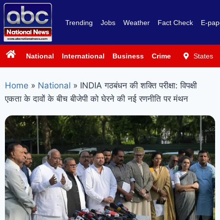
Trending
Jobs
Weather
Fact Check
E-pap
National
International
Business
Crime
Politics
States
Sp
Home
»
National
»
INDIA गठबंधन की शक्ति परीक्षा: विपक्षी
एकता के दावों के बीच बीजेपी को घेरने की नई रणनीति पर मंथन