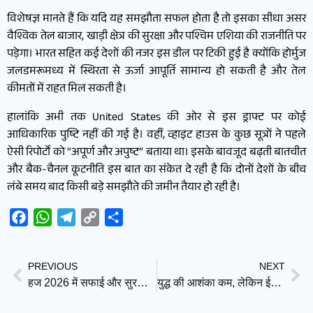
विशेषज्ञ मानते हैं कि यदि यह समझौता सफल होता है तो इसका सीधा असर
वैश्विक तेल बाजार, खाड़ी क्षेत्र की सुरक्षा और पश्चिम एशिया की राजनीति पर
पड़ेगा। भारत सहित कई देशों की नजर इस डील पर टिकी हुई है क्योंकि होर्मुज
जलडमरूमध्य में स्थिरता से ऊर्जा आपूर्ति सामान्य हो सकती है और तेल
कीमतों में राहत मिल सकती है।
हालांकि अभी तक United States की ओर से इस ड्राफ्ट पर कोई
आधिकारिक पुष्टि नहीं की गई है। वहीं, व्हाइट हाउस के कुछ सूत्रों ने पहले
ऐसी रिपोर्टों को “अपूर्ण और अपुष्ट” बताया था। इसके बावजूद बढ़ती बातचीत
और बैक-चैनल कूटनीति इस बात का संकेत दे रही है कि दोनों देशों के बीच
लंबे समय बाद किसी बड़े समझौते की जमीन तैयार हो रही है।
Facebook
WhatsApp
Telegram
Copy
Share
Link
PREVIOUS
NEXT
हज 2026 में सफाई और सुरक्षा पर सऊदी अरब का बड़ा फोकस! मक्का-मिना में 24 घंटे सक्रिय हैं डिजिटल और फील्ड टीमें
युद्ध की आशंका कम, लेकिन ईरान की बड़ी चेतावनी: हमले हुए तो दुश्मनों की कब्रगाह बनेगा पूरा तटीय इलाका