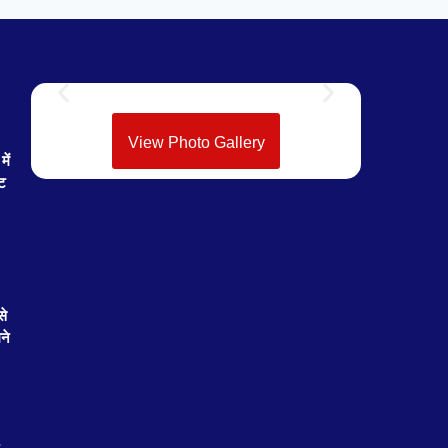
View Photo Gallery
ें
ेट
से
ने