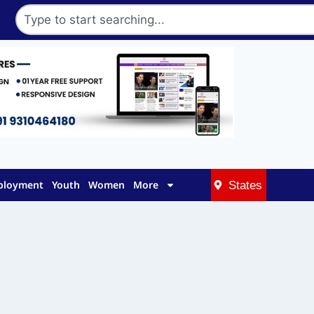
mployment
Youth
Women
More
States