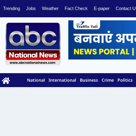
Trending
Jobs
Weather
Fact Check
E-paper
Contact U
National
International
Business
Crime
Politics