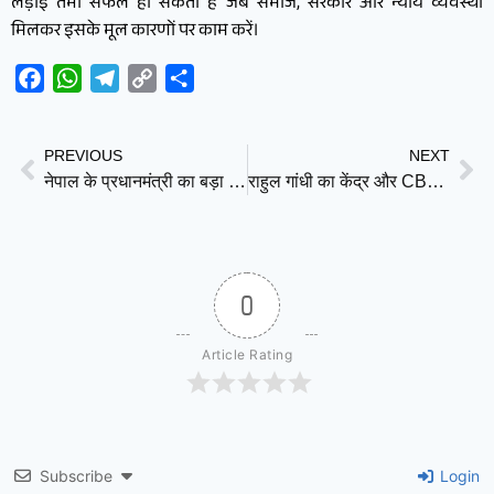
लड़ाई तभी सफल हो सकती है जब समाज, सरकार और न्याय व्यवस्था
मिलकर इसके मूल कारणों पर काम करें।
Facebook
WhatsApp
Telegram
Copy
Share
Link
PREVIOUS
NEXT
नेपाल के प्रधानमंत्री का बड़ा बयान: ‘नेपाल ने भी भारत की कुछ जमीन पर किया है अतिक्रमण’
राहुल गांधी का केंद्र और CBSE पर हमला, OSM विवाद को बताया ‘धोखाधड़ी’; छात्रों के डेटा लीक का भी आरोप
0
Article Rating
Subscribe
Login